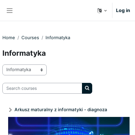
Skip to main content
Log in
Side panel
Home
Courses
Informatyka
Informatyka
Course categories
Search courses
Search courses
Arkusz maturalny z informatyki - diagnoza