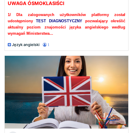
UWAGA ÓSMOKLASIŚCI
1/ Dla zalogowanych użytkowników platformy został
udostępniony
TEST DIAGNOSTYCZNY
pozwalający określić
aktualny poziom znajomości języka angielskiego według
wymagań Ministerstwa...
Język angielski
1