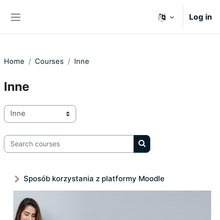
Skip to main content
Log in
Side panel
Home
Courses
Inne
Inne
Course categories
Search courses
Search courses
Sposób korzystania z platformy Moodle